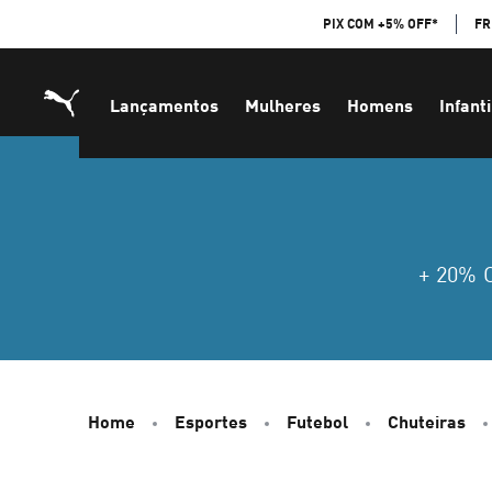
Skip
PIX COM +5% OFF*
FR
to
Content
Lançamentos
Mulheres
Homens
Infanti
+ 20%
Home
Esportes
Futebol
Chuteiras