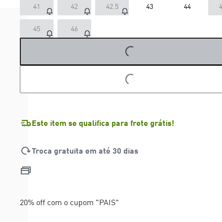
41
42
42.5
43
44
4
45
46
LOADING...
LOADING...
Este item se qualifica para frete grátis!
Troca gratuita em até 30 dias
20% off com o cupom "PAIS"