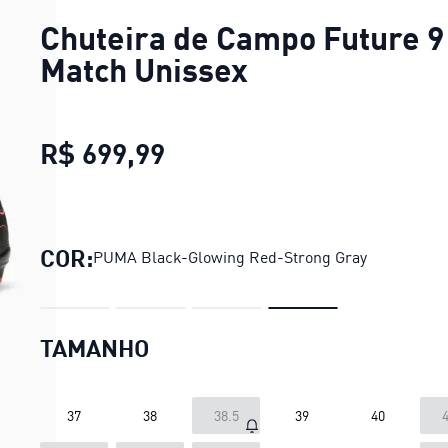
Chuteira de Campo Future 9
Match Unissex
R$ 699,99
Chuteira de Campo Future
COR:
PUMA Black-Glowing Red-Strong Gray
TAMANHO
37
38
38.5
39
40
4