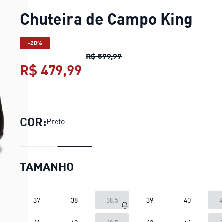
Chuteira de Campo King
-20%
Chuteira de Campo King
pre
R$ 599,99
R$ 479,99
Chuteira de Campo King
p
COR:
Preto
TAMANHO
37
38
38.5
39
40
4