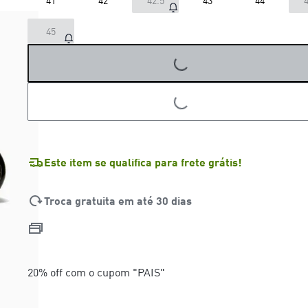
41
42
42.5
43
44
4
45
LOADING...
LOADING...
Este item se qualifica para frete grátis!
Troca gratuita em até 30 dias
20% off com o cupom "PAIS"