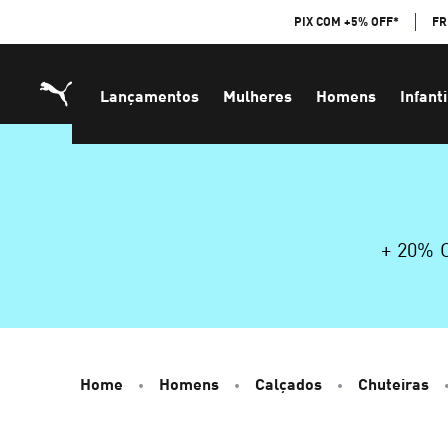
Skip
PIX COM +5% OFF*
FR
to
Content
Lançamentos
Mulheres
Homens
Infanti
+ 20%
Home
Homens
Calçados
Chuteiras