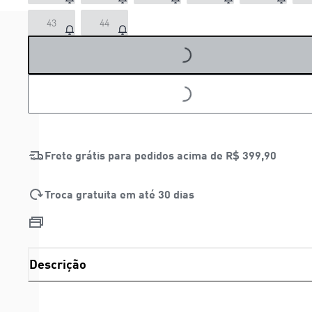
LOADING...
43
44
LOADING...
Frete grátis para pedidos acima de
R$ 399,90
Troca gratuita em até 30 dias
Descrição