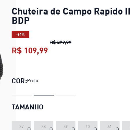
Chuteira de Campo Rapido II
BDP
-61%
Chuteira de Campo Rapido I
R$ 279,99
R$ 109,99
Chuteira de Campo Rapido
COR:
Preto
TAMANHO
37
38
39
40
41