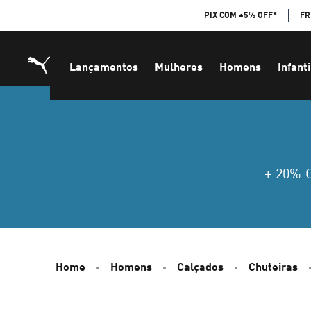
Skip
PIX COM +5% OFF*
FR
to
Content
Lançamentos
Mulheres
Homens
Infanti
+ 20%
Home
Homens
Calçados
Chuteiras