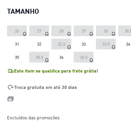
TAMANHO
26
27
28
29
30
30.
31
32
32.5
33
33.5
34
35
35.5
36
36.5
Este item se qualifica para frete grátis!
Troca gratuita em até 30 dias
Excluídos das promoções