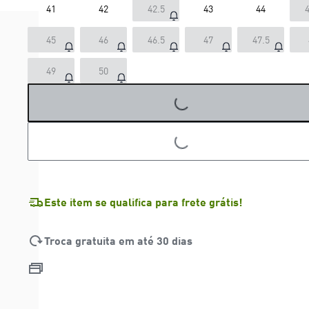
41
42
42.5
43
44
4
45
46
46.5
47
47.5
49
50
LOADING...
LOADING...
Este item se qualifica para frete grátis!
Troca gratuita em até 30 dias