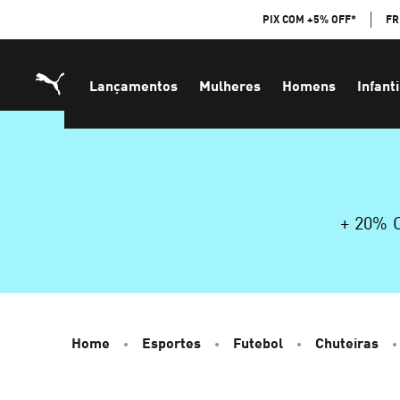
Skip
PIX COM +5% OFF*
FR
to
Content
Lançamentos
Mulheres
Homens
Infanti
+ 20%
Home
Esportes
Futebol
Chuteiras