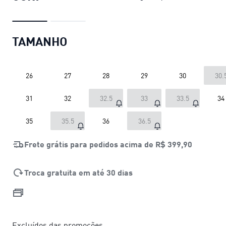
TAMANHO
26
27
28
29
30
30.
31
32
32.5
33
33.5
34
35
35.5
36
36.5
Frete grátis para pedidos acima de
R$ 399,90
Troca gratuita em até 30 dias
Excluídos das promoções