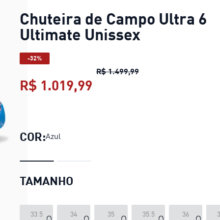
Chuteira de Campo Ultra 6
Ultimate Unissex
-32%
Chuteira de Campo Ult
R$ 1.499,99
R$ 1.019,99
Chuteira de Campo Ultr
COR:
Azul
TAMANHO
33.5
34
35
35.5
36
3