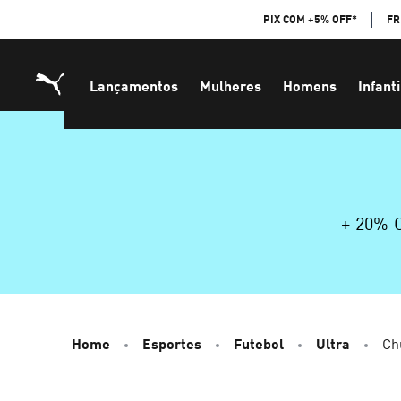
Skip
PIX COM +5% OFF*
FR
to
Content
Lançamentos
Mulheres
Homens
Infanti
+ 20%
Home
Esportes
Futebol
Ultra
Ch