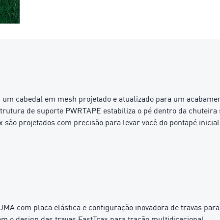
um cabedal em mesh projetado e atualizado para um acabamento 
utura de suporte PWRTAPE estabiliza o pé dentro da chuteira s
são projetados com precisão para levar você do pontapé inicial
com placa elástica e configuração inovadora de travas para
om o design das travas FastTrax para tração multidirecional