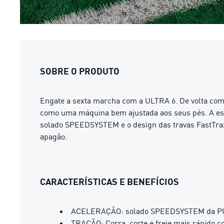
SOBRE O PRODUTO
Engate a sexta marcha com a ULTRA 6. De volta com 
como uma máquina bem ajustada aos seus pés. A estr
solado SPEEDSYSTEM e o design das travas FastTrax 
apagão.
CARACTERÍSTICAS E BENEFÍCIOS
ACELERAÇÃO: solado SPEEDSYSTEM da PUMA 
TRAÇÃO: Corra, corte e freie mais rápido c