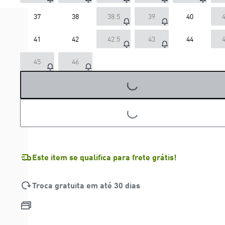
37
38
38.5
39
40
4
41
42
42.5
43
44
4
45
46
LOADING...
LOADING...
Este item se qualifica para frete grátis!
Troca gratuita em até 30 dias