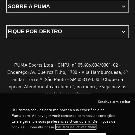
SOBRE A PUMA
FIQUE POR DENTRO
PUMA Sports Ltda - CNPJ: nº 05.406.034/0001-02 -
Endereço: Av. Queiroz Filho, 1700 - Vila Hamburguesa, 6º
andar, Torre A, São Paulo - SP, 05319-000 | Clique na
opção “Atendimento ao cliente”, no menu , e veja nossos
canais de atendimento
Continue sem aceitar
Utilizamos cookies para melhorar a sua experiência no
Puma.com. Ao navegar você concorda com nossas condições.
Leia e gerencie suas preferências clicando em "Definições de
Termos e Condições de Uso
Política de Privacidade
cookies". Consulte nossa
Política de Privacidade
Configurador de cookies