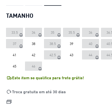
TAMANHO
33.5
34
35
35.5
36
36.
37
38
38.5
39
40
40.
41
42
42.5
43
44
44.
45
46
Este item se qualifica para frete grátis!
Troca gratuita em até 30 dias