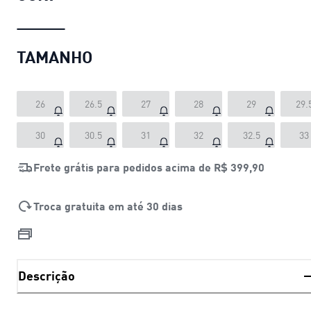
TAMANHO
26
26.5
27
28
29
29.
30
30.5
31
32
32.5
33
Frete grátis para pedidos acima de
R$ 399,90
Troca gratuita em até 30 dias
Descrição