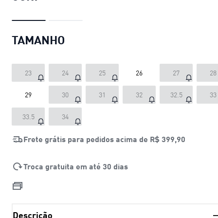
TAMANHO
23
24
25
26
27
28
29
30
31
32
32.5
33
33.5
34
Frete grátis para pedidos acima de
R$ 399,90
Troca gratuita em até 30 dias
Descrição