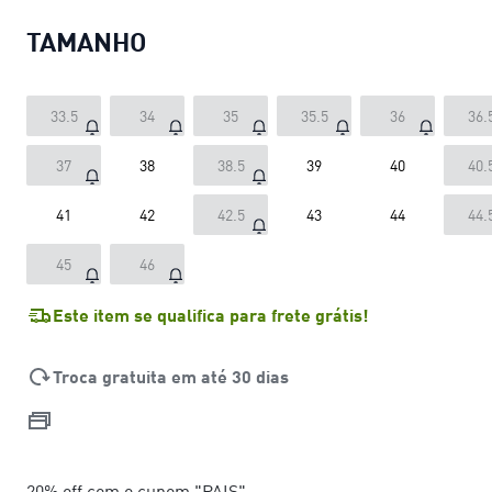
TAMANHO
33.5
34
35
35.5
36
36.
37
38
38.5
39
40
40.
41
42
42.5
43
44
44.
45
46
Este item se qualifica para frete grátis!
Troca gratuita em até 30 dias
20% off com o cupom "PAIS"