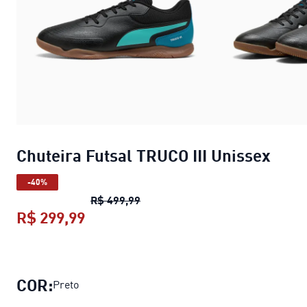
Chuteira Futsal TRUCO III Unissex
-40%
Chuteira Futsal TRUCO III Unisse
R$ 499,99
R$ 299,99
Chuteira Futsal TRUCO III Unissex
p
COR:
Preto