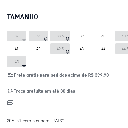
TAMANHO
37
38
38.5
39
40
40.
41
42
42.5
43
44
44.
45
Frete grátis para pedidos acima de
R$ 399,90
Troca gratuita em até 30 dias
20% off com o cupom "PAIS"