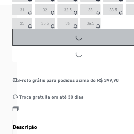
31
32
32.5
33
33.5
35
35.5
36
36.5
LOADING...
LOADING...
Frete grátis para pedidos acima de
R$ 399,90
Troca gratuita em até 30 dias
Descrição