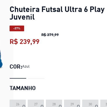
Chuteira Futsal Ultra 6 Play
Juvenil
-37%
Chuteira Futsal Ultra 6 Play
R$ 379,99
R$ 239,99
Chuteira Futsal Ultra 6 Pl
COR:
Azul
TAMANHO
26
27
28
29
30
3