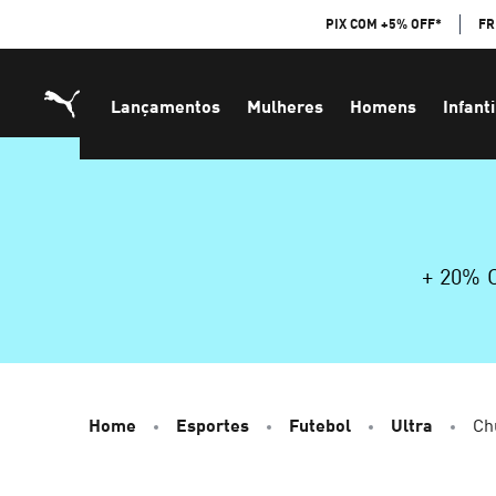
Skip
PIX COM +5% OFF*
FR
to
Content
Lançamentos
Mulheres
Homens
Infanti
+ 20%
Home
Esportes
Futebol
Ultra
Chu