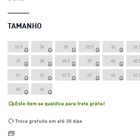
TAMANHO
33.5
34
35
35.5
36
36.
37
38
38.5
39
40
40.
41
42
42.5
43
44
44.
45
46
Este item se qualifica para frete grátis!
Troca gratuita em até 30 dias