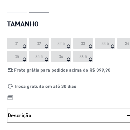
TAMANHO
31
32
32.5
33
33.5
34
35
35.5
36
36.5
Frete grátis para pedidos acima de
R$ 399,90
Troca gratuita em até 30 dias
Descrição