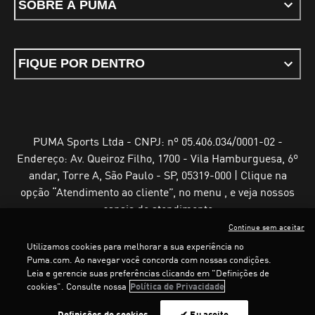
SOBRE A PUMA
FIQUE POR DENTRO
PUMA Sports Ltda - CNPJ: nº 05.406.034/0001-02 -
Endereço: Av. Queiroz Filho, 1700 - Vila Hamburguesa, 6º
andar, Torre A, São Paulo - SP, 05319-000 | Clique na
opção “Atendimento ao cliente”, no menu , e veja nossos
canais de atendimento
Continue sem aceitar
Utilizamos cookies para melhorar a sua experiência no
Puma.com. Ao navegar você concorda com nossas condições.
Leia e gerencie suas preferências clicando em "Definições de
Termos e Condições de Uso
Política de Privacidade
cookies". Consulte nossa
Política de Privacidade
Configurador de cookies
Definições de cookies
✔ Eu aceito