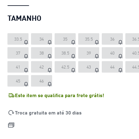
TAMANHO
33.5
34
35
35.5
36
36.
37
38
38.5
39
40
40.
41
42
42.5
43
44
44.
45
46
Este item se qualifica para frete grátis!
Troca gratuita em até 30 dias