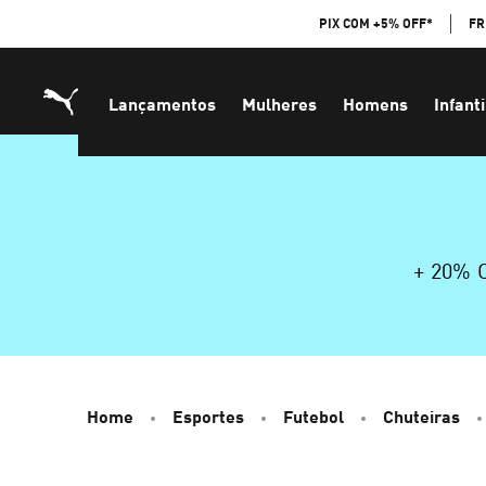
Skip
PIX COM +5% OFF*
FR
to
Content
Lançamentos
Mulheres
Homens
Infanti
+ 20%
Home
Esportes
Futebol
Chuteiras