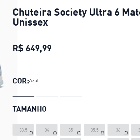
Chuteira Society Ultra 6 Mat
Unissex
R$ 649,99
Chuteira Society Ultra 6 
COR:
Azul
TAMANHO
33.5
34
35
35.5
36
3