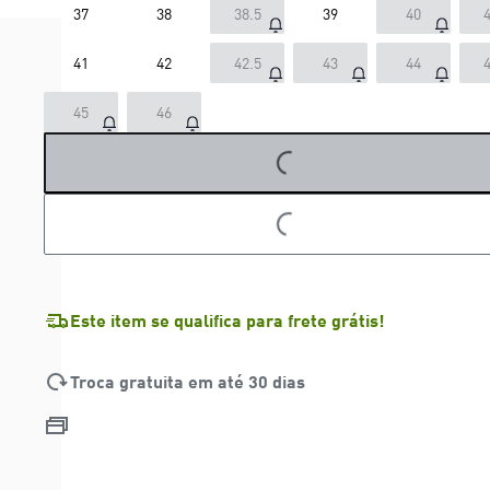
37
38
38.5
39
40
4
41
42
42.5
43
44
4
45
46
LOADING...
LOADING...
Este item se qualifica para frete grátis!
Troca gratuita em até 30 dias