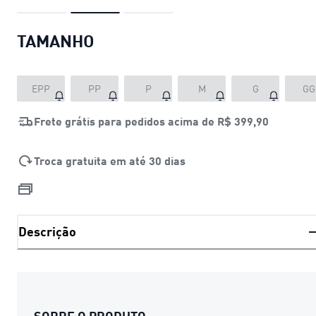
TAMANHO
EPP
PP
P
M
G
GG
Frete grátis para pedidos acima de
R$ 399,90
Troca gratuita em até 30 dias
Descrição
SOBRE O PRODUTO