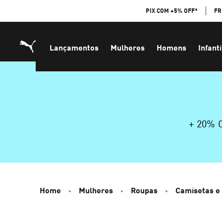
Skip
PIX COM +5% OFF*
FR
to
Content
Lançamentos
Mulheres
Homens
Infanti
+ 20%
Home
Mulheres
Roupas
Camisetas e