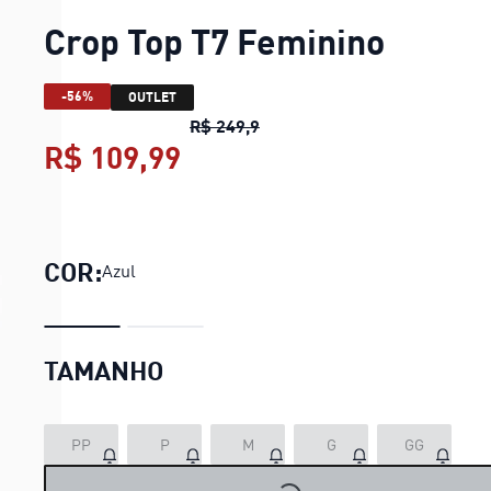
Crop Top T7 Feminino
-56%
OUTLET
Crop Top T7 Feminino
preço o
R$ 249,9
R$ 109,99
Crop Top T7 Feminino
preç
COR:
Azul
TAMANHO
PP
P
M
G
GG