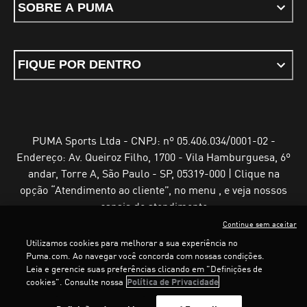
SOBRE A PUMA
FIQUE POR DENTRO
PUMA Sports Ltda - CNPJ: nº 05.406.034/0001-02 -
Endereço: Av. Queiroz Filho, 1700 - Vila Hamburguesa, 6º
andar, Torre A, São Paulo - SP, 05319-000 | Clique na
opção “Atendimento ao cliente”, no menu , e veja nossos
canais de atendimento
Continue sem aceitar
Utilizamos cookies para melhorar a sua experiência no
LOADING...
LOADING.
Puma.com. Ao navegar você concorda com nossas condições.
Leia e gerencie suas preferências clicando em "Definições de
Termos e Condições de Uso
Política de Privacidade
cookies". Consulte nossa
Política de Privacidade
Configurador de cookies