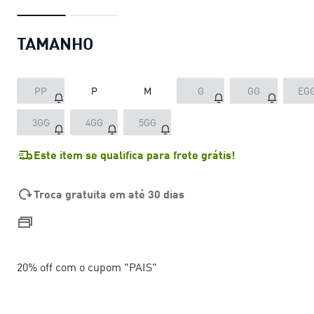
TAMANHO
PP
P
M
G
GG
EG
3GG
4GG
5GG
Este item se qualifica para frete grátis!
Troca gratuita em até 30 dias
20% off com o cupom "PAIS"