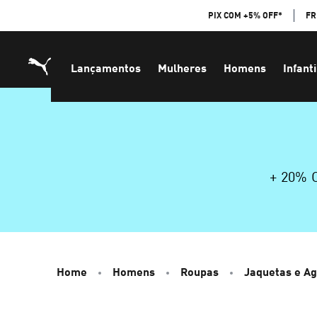
Skip
PIX COM +5% OFF*
FR
to
Content
Lançamentos
Mulheres
Homens
Infanti
+ 20%
Home
Homens
Roupas
Jaquetas e A