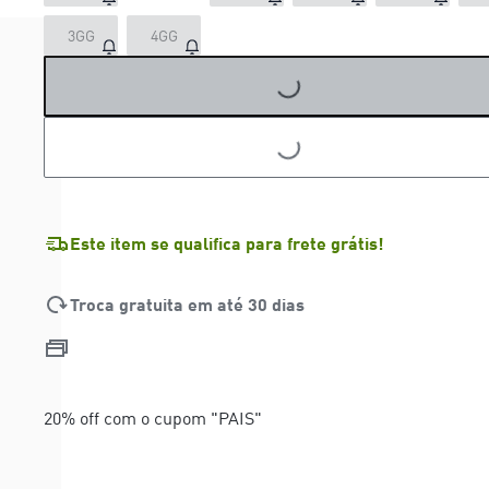
3GG
4GG
LOADING...
LOADING...
Este item se qualifica para frete grátis!
Troca gratuita em até 30 dias
20% off com o cupom "PAIS"