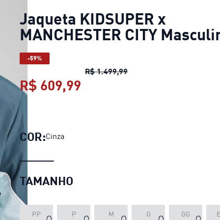
Jaqueta KIDSUPER x
MANCHESTER CITY Masculi
-59%
Jaqueta KIDSUPER x MAN
R$ 1.499,99
R$ 609,99
Jaqueta KIDSUPER x MAN
COR:
Cinza
TAMANHO
PP
P
M
G
GG