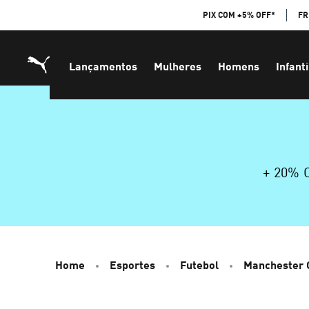
Skip
PIX COM +5% OFF*
FR
to
Content
Lançamentos
Mulheres
Homens
Infanti
+ 20%
Home
Esportes
Futebol
Manchester 