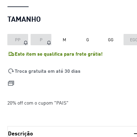
TAMANHO
PP
P
M
G
GG
EG
Este item se qualifica para frete grátis!
Troca gratuita em até 30 dias
20% off com o cupom "PAIS"
Descrição