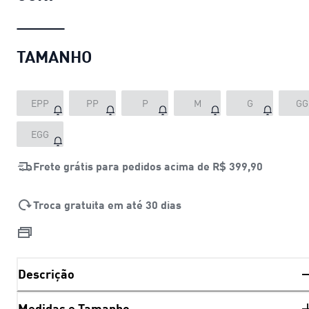
TAMANHO
EPP
PP
P
M
G
GG
EGG
Frete grátis para pedidos acima de
R$ 399,90
Troca gratuita em até 30 dias
Descrição
Medidas e Tamanho