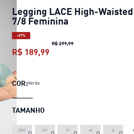
Legging LACE High-Waisted
7/8 Feminina
-37%
Legging LACE High-Waisted
R$ 299,99
R$ 189,99
Legging LACE High-Waist
COR:
Verde
TAMANHO
EPP
PP
P
M
G