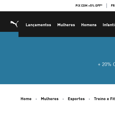
Skip
PIX COM +5% OFF*
FR
to
Content
Lançamentos
Mulheres
Homens
Infanti
+ 20%
Home
Mulheres
Esportes
Treino e Fi