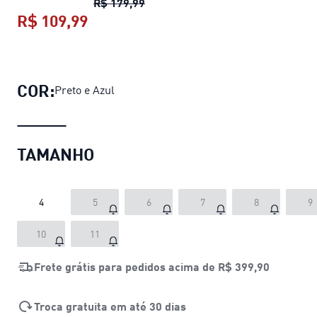
Luvas de Goleiro ULTRA PLAY RC
R$ 179,99
R$ 109,99
Luvas de Goleiro ULTRA PLAY RC
pr
COR:
Preto e Azul
TAMANHO
4
5
6
7
8
9
10
11
Frete grátis para pedidos acima de
R$ 399,90
Troca gratuita em até 30 dias