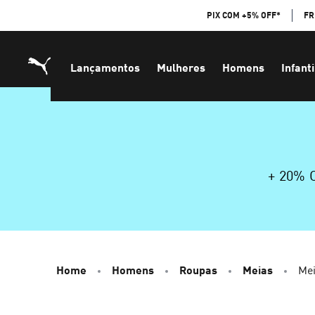
Skip
PIX COM +5% OFF*
FR
to
Content
Lançamentos
Mulheres
Homens
Infanti
+ 20%
Home
Homens
Roupas
Meias
Mei