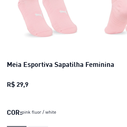
Meia Esportiva Sapatilha Feminina
R$ 29,9
Meia Esportiva Sapatilha Feminina
pre
COR:
pink fluor / white