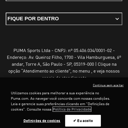
FIQUE POR DENTRO
PUMA Sports Ltda - CNPJ: nº 05.406.034/0001-02 -
Endereço: Av. Queiroz Filho, 1700 - Vila Hamburguesa, 6º
andar, Torre A, São Paulo - SP, 05319-000 | Clique na
opção “Atendimento ao cliente”, no menu , e veja nossos
canais de atendimento
Continue sem aceitar
Utilizamos cookies para melhorar a sua experiência no
Puma.com. Ao navegar você concorda com nossas condições.
Leia e gerencie suas preferências clicando em "Definições de
Termos e Condições de Uso
Política de Privacidade
cookies". Consulte nossa
Política de Privacidade
Configurador de cookies
LOADING...
LOA
Definições de cookies
✔ Eu aceito
©
PUMA, 2025. Todos os direitos reservados