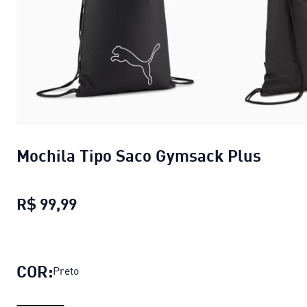
Mochila Tipo Saco Gymsack Plus
R$ 99,99
Mochila Tipo Saco Gymsack Plus
preç
COR:
Preto