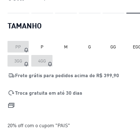
TAMANHO
PP
P
M
G
GG
EG
3GG
4GG
Frete grátis para pedidos acima de
R$ 399,90
Troca gratuita em até 30 dias
20% off com o cupom "PAIS"