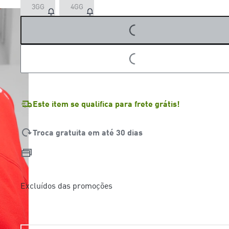
3GG
4GG
LOADING...
LOADING...
Este item se qualifica para frete grátis!
Troca gratuita em até 30 dias
Excluídos das promoções