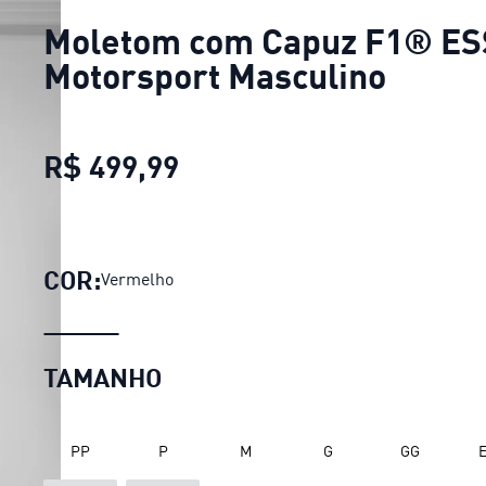
Moletom com Capuz F1® ES
Motorsport Masculino
R$ 499,99
Moletom com Capuz F1® E
COR:
Vermelho
TAMANHO
PP
P
M
G
GG