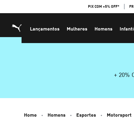
Skip
PIX COM +5% OFF*
FR
to
Content
Lançamentos
Mulheres
Homens
Infanti
+ 20%
Home
Homens
Esportes
Motorsport