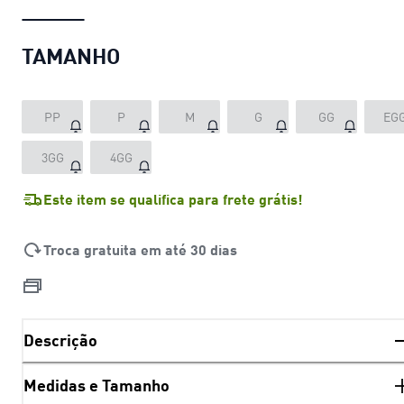
TAMANHO
PP
P
M
G
GG
EG
3GG
4GG
Este item se qualifica para frete grátis!
Troca gratuita em até 30 dias
Descrição
Medidas e Tamanho