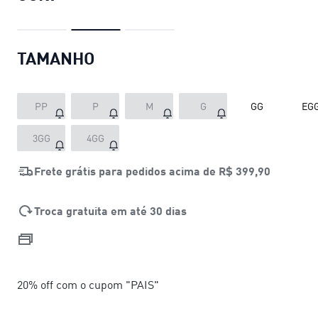
TAMANHO
PP
P
M
G
GG
EG
3GG
4GG
Frete grátis para pedidos acima de
R$ 399,90
Troca gratuita em até 30 dias
20% off com o cupom "PAIS"