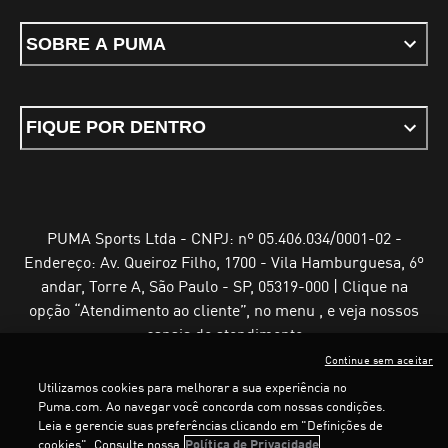
SOBRE A PUMA
FIQUE POR DENTRO
PUMA Sports Ltda - CNPJ: nº 05.406.034/0001-02 -
Endereço: Av. Queiroz Filho, 1700 - Vila Hamburguesa, 6º
andar, Torre A, São Paulo - SP, 05319-000 | Clique na
opção “Atendimento ao cliente”, no menu , e veja nossos
canais de atendimento
Continue sem aceitar
Utilizamos cookies para melhorar a sua experiência no
LOADING...
LOADING.
Puma.com. Ao navegar você concorda com nossas condições.
Leia e gerencie suas preferências clicando em "Definições de
Termos e Condições de Uso
Política de Privacidade
cookies". Consulte nossa
Política de Privacidade
Configurador de cookies