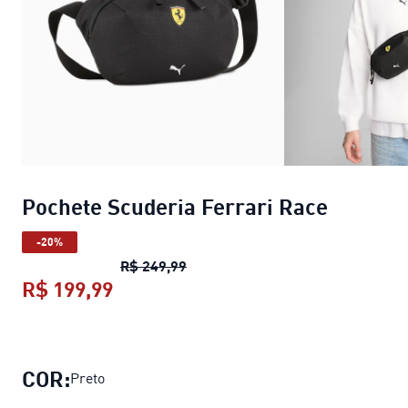
Pochete Scuderia Ferrari Race
-20%
Pochete Scuderia Ferrari Race
pr
R$ 249,99
R$ 199,99
Pochete Scuderia Ferrari Race
preç
COR:
Preto