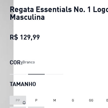
Regata Essentials No. 1 Log
Masculina
R$ 129,99
Regata Essentials No. 1 
COR:
Branco
TAMANHO
PP
P
M
G
GG