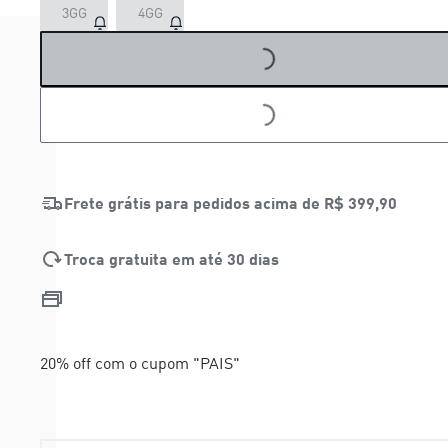
LOADING...
3GG
4GG
LOADING...
Frete grátis para pedidos acima de
R$ 399,90
Troca gratuita em até 30 dias
20% off com o cupom "PAIS"