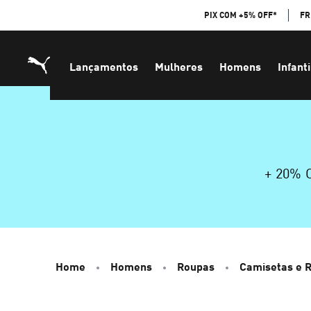
Skip
PIX COM +5% OFF*
FR
to
Content
Lançamentos
Mulheres
Homens
Infanti
+ 20%
Home
Homens
Roupas
Camisetas e 