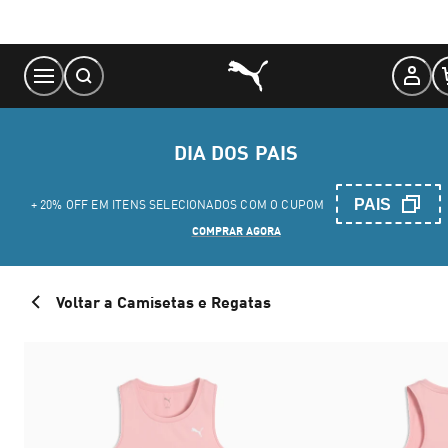
Skip
to
Content
DIA DOS PAIS
PAIS
+ 20% OFF EM ITENS SELECIONADOS COM O CUPOM
COMPRAR AGORA
Voltar a Camisetas e Regatas