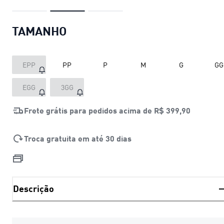
TAMANHO
EPP
PP
P
M
G
GG
EGG
3GG
Frete grátis para pedidos acima de
R$ 399,90
Troca gratuita em até 30 dias
Descrição