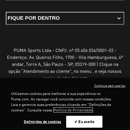
FIQUE POR DENTRO
PUMA Sports Ltda - CNPJ: nº 05.406.034/0001-02 -
Endereço: Av. Queiroz Filho, 1700 - Vila Hamburguesa, 6º
andar, Torre A, São Paulo - SP, 05319-000 | Clique na
opção “Atendimento ao cliente”, no menu , e veja nossos
canais de atendimento
Continue sem aceitar
Utilizamos cookies para melhorar a sua experiência no
LOADING...
LOADING...
Puma.com. Ao navegar você concorda com nossas condições.
Leia e gerencie suas preferências clicando em "Definições de
Termos e Condições de Uso
Política de Privacidade
cookies". Consulte nossa
Política de Privacidade
Configurador de cookies
Definições de cookies
✔ Eu aceito
©
PUMA, 2025. Todos os direitos reservados