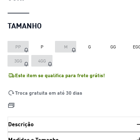
TAMANHO
PP
P
M
G
GG
EG
3GG
4GG
Este item se qualifica para frete grátis!
Troca gratuita em até 30 dias
Descrição
Medidas e Tamanho