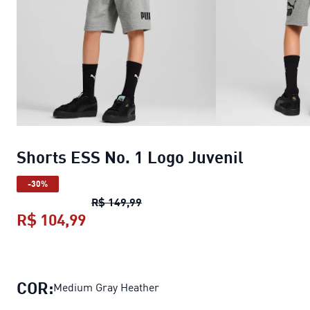
Shorts ESS No. 1 Logo Juvenil
-30%
Shorts ESS No. 1 Logo Juvenil
pre
R$ 149,99
R$ 104,99
Shorts ESS No. 1 Logo Juvenil
preço
COR:
Medium Gray Heather