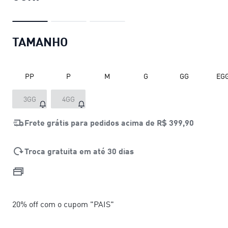
TAMANHO
PP
P
M
G
GG
EG
3GG
4GG
Frete grátis para pedidos acima de
R$ 399,90
Troca gratuita em até 30 dias
20% off com o cupom "PAIS"