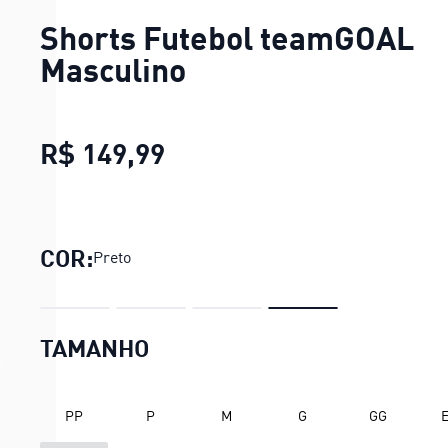
Shorts Futebol teamGOAL
Masculino
R$ 149,99
Shorts Futebol teamGOAL
COR:
Preto
TAMANHO
PP
P
M
G
GG