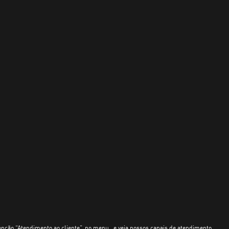
opção “Atendimento ao cliente”, no menu , e veja nossos canais de atendimento