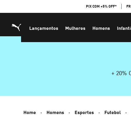
Skip
PIX COM +5% OFF*
FR
to
Content
Lançamentos
Mulheres
Homens
Infanti
+ 20%
Home
Homens
Esportes
Futebol