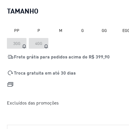
TAMANHO
PP
P
M
G
GG
EG
3GG
4GG
Frete grátis para pedidos acima de
R$ 399,90
Troca gratuita em até 30 dias
Excluídos das promoções