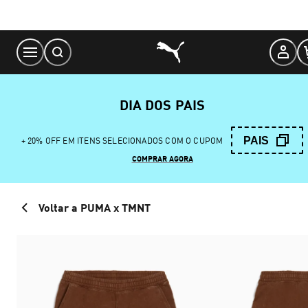
Skip
to
Content
DIA DOS PAIS
PAIS
+ 20% OFF EM ITENS SELECIONADOS COM O CUPOM
COMPRAR AGORA
Voltar a PUMA x TMNT