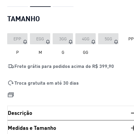
TAMANHO
EPP
EGG
3GG
4GG
5GG
PP
P
M
G
GG
Frete grátis para pedidos acima de
R$ 399,90
Troca gratuita em até 30 dias
Descrição
Medidas e Tamanho