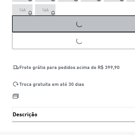
LOADING...
14A
16A
LOADING...
Frete grátis para pedidos acima de
R$ 399,90
Troca gratuita em até 30 dias
Descrição