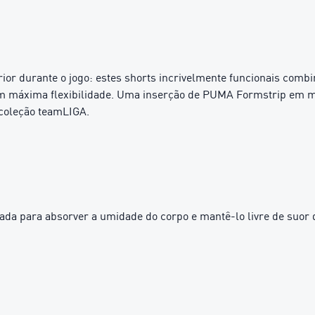
or durante o jogo: estes shorts incrivelmente funcionais comb
om máxima flexibilidade. Uma inserção de PUMA Formstrip em m
 coleção teamLIGA.
da para absorver a umidade do corpo e mantê-lo livre de suor d