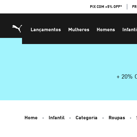
Skip
PIX COM +5% OFF*
FR
to
Content
Lançamentos
Mulheres
Homens
Infanti
+ 20%
Home
Infantil
Categoria
Roupas