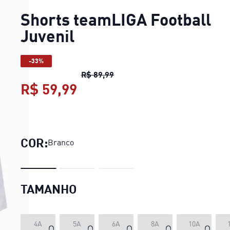
Shorts teamLIGA Football
Juvenil
-33%
Shorts teamLIGA Football Juve
R$ 89,99
R$ 59,99
Shorts teamLIGA Football J
COR:
Branco
TAMANHO
4A
5A
6A
8A
10A