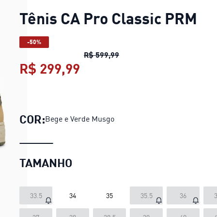
Tênis CA Pro Classic PRM
-50%
Tênis CA Pro Classic PRM
pr
R$ 599,99
R$ 299,99
Tênis CA Pro Classic PRM
COR:
Bege e Verde Musgo
TAMANHO
33.5
34
35
35.5
36
3