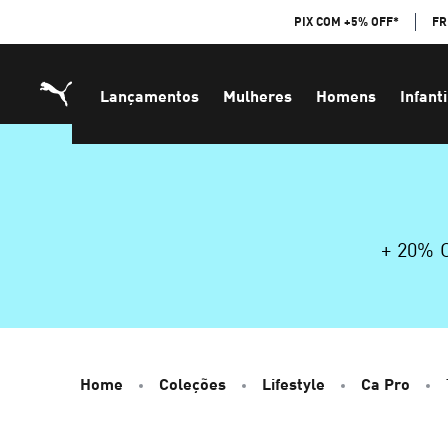
Skip
PIX COM +5% OFF*
FR
to
Content
Lançamentos
Mulheres
Homens
Infanti
+ 20%
Home
Coleções
Lifestyle
Ca Pro