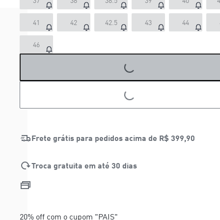
37
38
38.5
39
40
4
41
42
42.5
43
44
46
LOADING...
LOADING...
Frete grátis para pedidos acima de
R$ 399,90
Troca gratuita em até 30 dias
20% off com o cupom "PAIS"