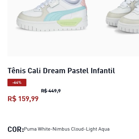
Tênis Cali Dream Pastel Infantil
-64%
Tênis Cali Dream Pastel Infantil
pr
R$ 449,9
R$ 159,99
Tênis Cali Dream Pastel Infantil
pre
COR:
Puma White-Nimbus Cloud-Light Aqua