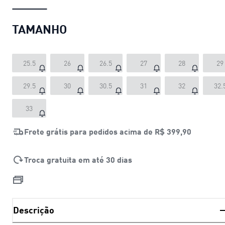
TAMANHO
25.5
26
26.5
27
28
29
29.5
30
30.5
31
32
32.
33
Frete grátis para pedidos acima de
R$ 399,90
Troca gratuita em até 30 dias
Descrição