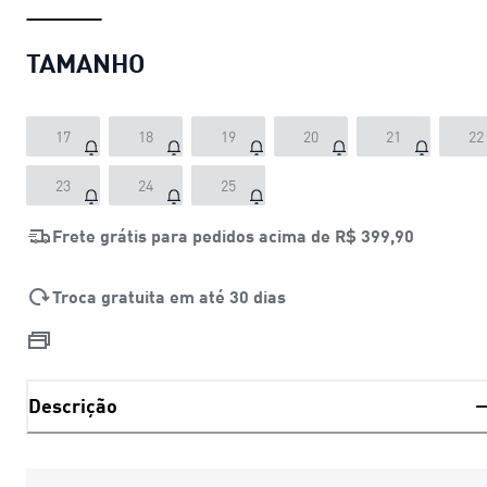
TAMANHO
17
18
19
20
21
22
23
24
25
Frete grátis para pedidos acima de
R$ 399,90
Troca gratuita em até 30 dias
Descrição