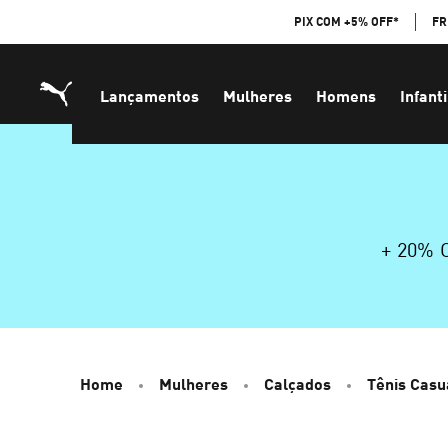
Skip
PIX COM +5% OFF*
FR
to
Content
Lançamentos
Mulheres
Homens
Infanti
+ 20%
Home
Mulheres
Calçados
Tênis Casu