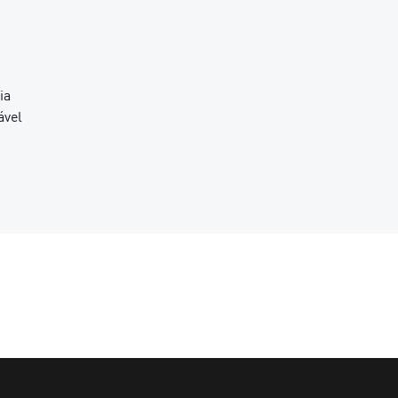
ia
ável