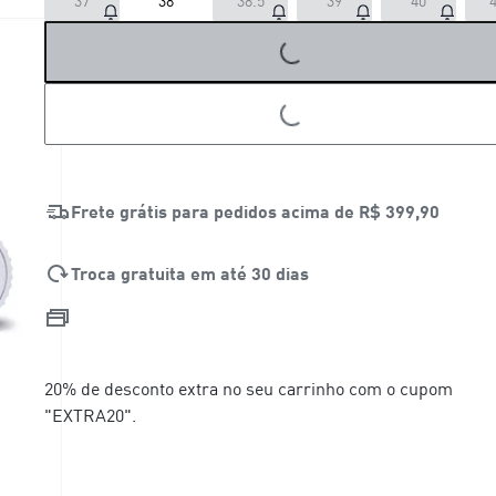
37
38
38.5
39
40
4
LOADING...
LOADING...
Frete grátis para pedidos acima de
R$ 399,90
Troca gratuita em até 30 dias
20% de desconto extra no seu carrinho com o cupom
"EXTRA20".