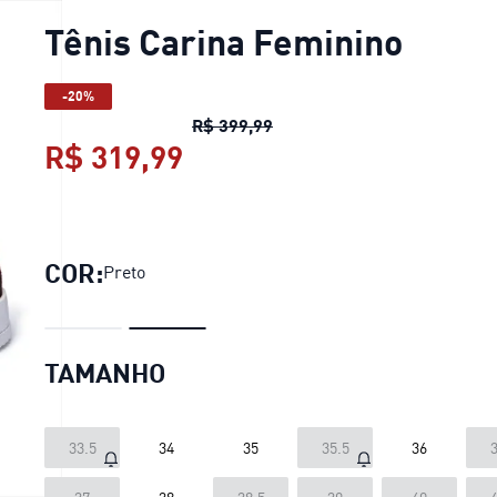
Tênis Carina Feminino
-20%
Tênis Carina Feminino
preço
R$ 399,99
R$ 319,99
Tênis Carina Feminino
pre
COR:
Preto
TAMANHO
33.5
34
35
35.5
36
3