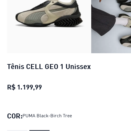
Tênis CELL GEO 1 Unissex
R$ 1.199,99
Tênis CELL GEO 1 Unissex
preço a
COR:
PUMA Black-Birch Tree