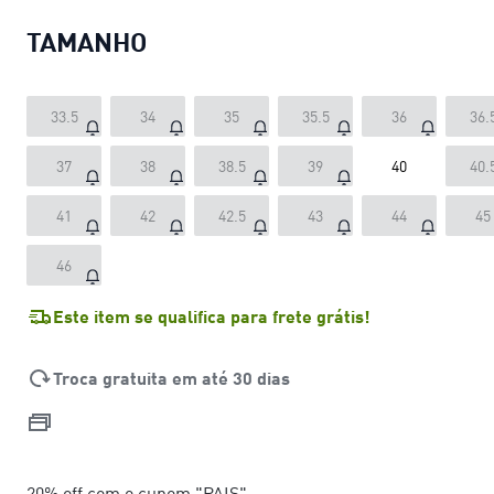
TAMANHO
33.5
34
35
35.5
36
36.
37
38
38.5
39
40
40.
41
42
42.5
43
44
45
46
Este item se qualifica para frete grátis!
Troca gratuita em até 30 dias
20% off com o cupom "PAIS"